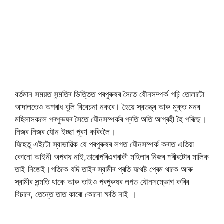
বৰ্তমান সময়ত সন্মতিৰ ভিত্তিত পৰপুৰুষৰ সৈতে যৌনসম্পৰ্ক গঢ়ি তোলাটো
আদালতেও অপৰাধ বুলি বিবেচনা নকৰে। হৈয়ে স্বতন্ত্ৰ আৰু মুক্ত মনৰ
মহিলাসকলে পৰপুৰুষৰ সৈতে যৌনসম্পৰ্কৰ প্ৰতি অতি আগ্ৰহী হৈ পৰিছে।
নিজৰ নিজৰ যৌন ইচ্ছা পূৰণ কৰিবলৈ।
যিহেতু এইটো স্বাভাৱিক যে পৰপুৰুষৰ লগত যৌনসম্পৰ্ক কৰাত এতিয়া
কোনো আইনী অপৰাধ নাই,তাৰোপৰিএগৰাকী মহিলাৰ নিজৰ শৰীৰটোৰ মালিক
তাই নিজেই।গতিকে যদি তাইৰ স্বামীৰ প্ৰতি যথেষ্ট প্ৰেম থাকে আৰু
স্বামীৰ সন্মতি থাকে আৰু তাইও পৰপুৰুষৰ লগত যৌনসম্ভোগ কৰিব
বিচাৰে, তেন্তে তাত কাৰো কোনো ক্ষতি নাই ।