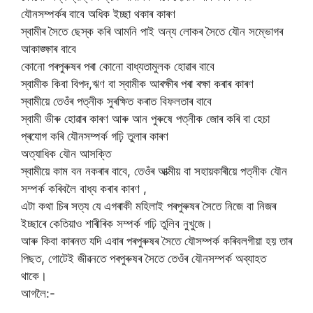
যৌনসম্পৰ্কৰ বাবে অধিক ইচ্ছা থকাৰ কাৰণ
স্বামীৰ সৈতে ছেস্ক কৰি আমনি পাই অন্য লোকৰ সৈতে যৌন সম্ভোগৰ
আকাঙ্ক্ষাৰ বাবে
কোনো পৰপুৰুষৰ পৰা কোনো বাধ্যতামুলক হোৱাৰ বাবে
স্বামীক কিবা বিপদ,ঋণ বা স্বামীক আৰক্ষীৰ পৰা ৰক্ষা কৰাৰ কাৰণ
স্বামীয়ে তেওঁৰ পত্নীক সুৰক্ষিত কৰাত বিফলতাৰ বাবে
স্বামী ভীৰু হোৱাৰ কাৰণ আৰু আন পুৰুষে পত্নীক জোৰ কৰি বা হেচা
প্ৰযোগ কৰি যৌনসম্পৰ্ক গঢ়ি তুলাৰ কাৰণ
অত্যাধিক যৌন আসক্তি
স্বামীয়ে কাম বন নকৰাৰ বাবে, তেওঁৰ আত্মীয় বা সহায়কাৰীয়ে পত্নীক যৌন
সম্পৰ্ক কৰিবলৈ বাধ্য কৰাৰ কাৰণ ,
এটা কথা চিৰ সত্য যে এগৰাকী মহিলাই পৰপুৰুষৰ সৈতে নিজে বা নিজৰ
ইচ্ছাৰে কেতিয়াও শাৰীৰিক সম্পৰ্ক গঢ়ি তুলিব নুখুজে।
আৰু কিবা কাৰনত যদি এবাৰ পৰপুৰুষৰ সৈতে যৌসম্পৰ্ক কৰিবলগীয়া হয় তাৰ
পিছত, গোটেই জীৱনতে পৰপুৰুষৰ সৈতে তেওঁৰ যৌনসম্পৰ্ক অব্যাহত
থাকে।
আগলৈ:-