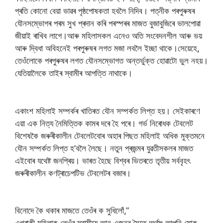
প্ৰতি কোনো বেয়া ভাৱৰ পৃষ্ঠপোষকতা হবলৈ নিদিব। পত্নীক পৰপুৰুষৰ
যৌনসম্ভোগৰ পৰম সুখ প্ৰদান কৰি পৰস্পৰৰ মাজত বুজাবুজিৰে ভালপোৱা
জীয়াই ৰাখিব লাগে।আৰু মহিলাসকল এনেও অতি সংবেদনশীল আৰু ভয়
আৰু দ্বিধা অবিহনেই পৰপুৰুষৰ লগত মজা লবলৈ ইচ্ছা থাকে।সেয়েহে,
তেওঁলোকে পৰপুৰুষৰ লগত যৌনসম্ভোগত অন্তৰ্ভুক্ত হোৱাটো ভুল নহয়।
যেতিয়ালৈকে তাইৰ স্বামীৰ আপত্তি নাথাকে।
একাংশ মহিলাই সম্পৰ্কৰ খাতিৰত যৌন সম্পৰ্কত লিপ্ত হয়। সেইকাৰণে
এয়া এক নিত্য নৈমিত্তিক কামৰ দৰে হৈ পৰে। গৰ্ভ নিৰোধক টেবলেট
বিশেষকৈ জৰুৰীকালীন টেবলেটবোৰ অহাৰ পিছত মহিলাই অধিক মুক্তমনে
যৌন সম্পৰ্কত লিপ্ত হ’বলৈ লৈছে। নতুন প্ৰজন্মৰ যুৱতীসকলৰ মাজত
এইবোৰ যথেষ্ট জনপ্ৰিয়। ভাৰত হৈছে বিশ্বৰ ভিতৰতে তৃতীয় সৰ্ববৃহৎ
জৰুৰীকালীন কণট্ৰাচেপটিভ টেবলেটৰ বজাৰ।
বিনোদে কৈ থকাৰ মাজতে তেওঁৰ ক সুধিলোঁ,”