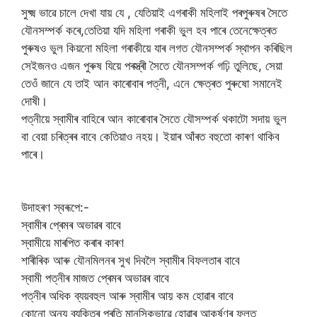
সুক্ষ্ম ভাৱে চালে দেখা যায় যে , যেতিয়াই এগৰাকী মহিলাই পৰপুৰুষৰ সৈতে
যৌনসম্পৰ্ক কৰে,তেতিয়া যদি মহিলা গৰাকী ভুল হব পাৰে তেনেক্ষেত্ৰত
পুৰুষ‌ও ভুল কিয়নো মহিলা গৰাকীয়ে যাৰ লগত যৌনসম্পৰ্ক স্থাপন কৰিছিল
সেইজন‌ও এজন পুৰুষ যিয়ে পৰস্ত্ৰী সৈতে যৌনসম্পৰ্ক গঢ়ি তুলিছে, সেয়া
তেওঁ জানে যে তাই আন কাৰোবাৰ পত্নী, এনে ক্ষেত্ৰত পুৰুষো সমানেই
দোষী।
পত্নীয়ে স্বামীৰ বাহিৰে আন কাৰোবাৰ সৈতে যৌসম্পৰ্ক থকাটো সদায় ভুল
বা বেয়া চৰিত্ৰৰ বাবে কেতিয়াও নহয়। ইয়াৰ আঁৰত বহুতো কাৰণ থাকিব
পাৰে।
উদাহৰণ স্বৰূপে:-
স্বামীৰ প্ৰেমৰ অভাৱৰ বাবে
স্বামীয়ে মাৰপিত কৰাৰ কাৰণ
শাৰীৰিক আৰু যৌনমিলনৰ সুখ দিবলৈ স্বামীৰ বিফলতাৰ বাবে
স্বামী পত্নীৰ মাজত প্ৰেমৰ অভাৱৰ বাবে
পত্নীৰ অধিক ব্যয়বহুল আৰু স্বামীৰ আয় কম হোৱাৰ বাবে
কোনো অন্য ব্যক্তিৰ প্ৰতি মানসিকভাৱে হোৱাৰ আকৰ্ষণৰ ফলত