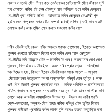
এজনৰ লগতেই যৌন মিলন কৰে তেওঁলোকৰ বেছিভাগেই যৌন জীৱনত সুখি
হ’ব নোৱাৰে।নাৰীৰ এই চৰম যৌনসুখ লাভ কৰিবলৈ হ’লে নাৰীৰ ছেক্সুৱেল
ফেণ্টাছী পূৰণ কৰিবই লাগিব। আনহাতে নাৰীৰ ছেক্সুৱেল ফেণ্টাছী পূৰণ
হবলৈ হলে পৰপুৰুষৰ লগত যৌন সম্পৰ্ক কৰিবই লাগিব ।সেই কাৰনে মই
তোমাক কওঁ।আৰু তুমিও মোৰ কথাত সহযোগ কৰিব লাগে।
নাৰীৰ যৌনইচ্ছাই কেৱল নাৰীৰ ওপৰতে প্ৰভাৱ নেপেলায় , ইবােৰে অৱশেষত
পুৰুষৰ ওপৰতাে ইতিবাচক ক্রিয়া কৰে৷ নাৰীৰ ছেক্স আৰু ছেক্সুৱেল
ফেণ্টাছীত নাৰী যান্ত্রিক যৌন – চিকাৰীৰ হৈ পৰে। আচৰণবােৰ দেখি দেখি
পুৰুষৰ , বিশেষকৈ চেমনীয়াহঁতৰ , মনত নাৰীৰ প্রতি প্ৰেম – যৌনইচ্ছা
ভাৱ উদ্রেগ হয় , কিয়নাে ইবােৰ যৌনক্রিয়াত থাকে আৱেগ – অনুৰাগ
,যৌনতাৰ চৰম উত্তেজনা অথবা অস্বাভাৱিক পৰিপূৰ্ণ যৌন তৃপ্তি । আৰু
এই যৌন ইচ্ছাই পুৰুষক প্ৰৰােচিত কৰে । নাৰীক শাৰীৰিক – মানসিকভাবে
শান্তি প্ৰদান কৰে৷ পুৰুষৰ মনত নাৰীক চৰম সুখ দিয়াৰ আকাংক্ষা তীব্র কৰি
তোলে আৰু অদময়ীয় কামাসক্তিৰ উদ্ভৱ হয় , উদ্ভৱ হয় নাৰীৰ প্রতি
প্ৰেম-ভালপোৱা, অনুৰাগ-যৌন ইচ্ছা৷ নাৰীক পৰিপূৰ্ণ যৌন তৃপ্তি দিবলৈ
পুৰুষক নাৰীয়েই প্ৰৰােচিত কৰিব লাগিব বুলি কলেও হয়তাে অত্যুক্তি কৰা