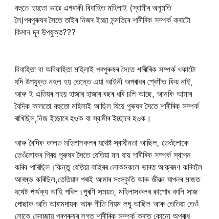
বহুতে হয়তো ভাৱে এগৰাকী বিবাহিত মহিলাই (স্বামীৰ অনুমতি
লৈ)পৰপুৰুষৰ সৈতে তাইৰ নিজৰ ইচ্ছা সন্মতিৰে শাৰীৰিক সম্পৰ্ক কৰাটো
কিমান দূৰ উপযুক্ত???
বিবাহিতা বা অবিবাহিতা মহিলাই পৰপুৰুষৰ সৈতে শাৰীৰিক সম্পৰ্ক থকাটো
যদি উপযুক্ত নহল হয় তেন্তে এয়া আইনী অপৰাধৰ শ্ৰেণীত কিয় নাই,
আৰু ই এতিয়ৰ নহয় হাজাৰ হাজাৰ বছৰ ধৰি চলি আছে, আনকি আমাৰ
বৈদিক কালতো বহুতো মহিলাই আছিল যিয়ে পুৰুষৰ সৈতে শাৰীৰিক সম্পৰ্ক
ৰাখিছিল,নিজ ইচ্ছাৰে হ‌ওক বা স্বামীৰ ইচ্ছাৰে হ‌ওক।
আৰু বৈদিক কালত মহিলাসকলৰ যথেষ্ট স্বাধীনতা আছিল, তেওঁলোকে
তেওঁলোকৰ প্ৰিয় পুৰুষৰ সৈতে যেতিয়া মন যায় শাৰীৰিক সম্পৰ্ক স্থাপন
কৰিব পাৰিছিল।কিন্তু যেতিয়া বাহিৰৰ লোকসকলে ভাৰত আক্ৰমণ কৰিবলৈ
আৰম্ভ কৰিছিল,তেতিয়াৰ পৰাই আমাৰ সংস্কৃতি আৰু জীৱন যাপনৰ মাজত
যথেষ্ট পাৰ্থক্য আহি পৰিল।পুৰণি সময়ত, মহিলাসকলৰ কাপোৰ কানি সাজ
পোছাক অতি আৰামদায়ক আৰু নীতি নিয়ম লঘু আছিল আৰু তেতিয়া তেওঁ
লোকে স্বেচ্ছায় পৰপুৰুষৰ লগত শাৰীৰিক সম্পৰ্ক কৰাত কোনো অপৰাধ