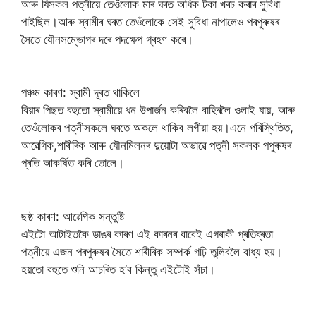
আৰু যিসকল পত্নীয়ে তেওঁলোক মাৰ ঘৰত অধিক টকা খৰচ কৰাৰ সুবিধা
পাইছিল।আৰু স্বামীৰ ঘৰত তেওঁলোকে সেই সুবিধা নাপালেও পৰপুৰুষৰ
সৈতে যৌনসম্ভোগৰ দৰে পদক্ষেপ গ্ৰহণ কৰে।
পঞ্চম কাৰণ: স্বামী দূৰত থাকিলে
বিয়াৰ পিছত বহুতো স্বামীয়ে ধন উপাৰ্জন কৰিবলৈ বাহিৰলৈ ওলাই যায়, আৰু
তেওঁলোকৰ পত্নীসকলে ঘৰতে অকলে থাকিব লগীয়া হয়।এনে পৰিস্থিতিত,
আৱেগিক,শাৰীৰিক আৰু যৌনমিলনৰ দুয়োটা অভাৱে পত্নী সকলক পপুৰুষৰ
প্ৰতি আকৰ্ষিত কৰি তোলে।
ছষ্ঠ কাৰণ: আৱেগিক সন্তুষ্টি
এইটো আটাইতকৈ ডাঙৰ কাৰণ এই কাৰনৰ বাবেই এগৰাকী প্ৰতিব্ৰতা
পত্নীয়ে এজন পৰপুৰুষৰ সৈতে শাৰীৰিক সম্পৰ্ক গঢ়ি তুলিবলৈ বাধ্য হয়।
হয়তো বহুতে শুনি আচৰিত হ’ব কিন্তু এইটোই সঁচা।