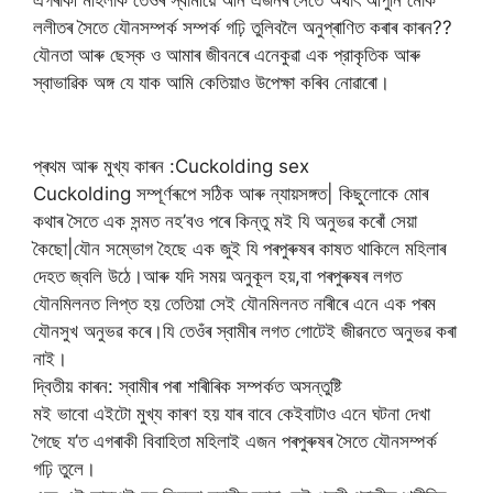
এগৰাকী মহিলাক তেওঁৰ স্বামীয়ে আন এজনৰ সৈতে অৰ্থাৎ আপুনি মোক
ললীতৰ সৈতে যৌনসম্পৰ্ক সম্পৰ্ক গঢ়ি তুলিবলৈ অনুপ্ৰাণিত কৰাৰ কাৰন??
যৌনতা আৰু ছেস্ক ও আমাৰ জীবনৰে এনেকুৱা এক প্রাকৃতিক আৰু
স্বাভাৱিক অঙ্গ যে যাক আমি কেতিয়াও উপেক্ষা কৰিব নোৱাৰো।
প্ৰথম আৰু মুখ্য কাৰন :Cuckolding sex
Cuckolding সম্পূৰ্ণৰূপে সঠিক আৰু ন্যায়সঙ্গত| কিছুলোকে মোৰ
কথাৰ সৈতে এক সন্মত নহ’ব‌ও পৰে কিন্তু মই যি অনুভৱ কৰোঁ সেয়া
কৈছো|যৌন সম্ভোগ হৈছে এক জুই যি পৰপুৰুষৰ কাষত থাকিলে মহিলাৰ
দেহত জ্বলি উঠে।আৰু যদি সময় অনুকূল হয়,বা পৰপুৰুষৰ লগত
যৌনমিলনত লিপ্ত হয় তেতিয়া সেই যৌনমিলনত নাৰীৰে এনে এক পৰম
যৌনসুখ অনুভৱ কৰে।যি তেওঁৰ স্বামীৰ লগত গোটেই জীৱনতে অনুভৱ কৰা
নাই।
দ্বিতীয় কাৰন: স্বামীৰ পৰা শাৰীৰিক সম্পৰ্কত অসন্তুষ্টি
মই ভাবো এইটো মুখ্য কাৰণ হয় যাৰ বাবে কেইবাটাও এনে ঘটনা দেখা
গৈছে য’ত এগৰাকী বিবাহিতা মহিলাই এজন পৰপুৰুষৰ সৈতে যৌনসম্পৰ্ক
গঢ়ি তুলে।