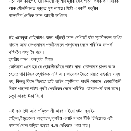
এনে এই কাৰণেই হয় কিয়নো স্বামীৰ দ্বাৰা সেই পত্নী গৰাকীক শাৰীৰিক
আৰু যৌনমিলনত প্ৰকৃত সুখ নাপায়।যিটো এগৰাকী পত্নীৰ
বাস্তবিক,নৈতিক আৰু আইনী অধিকাৰ।
মই এনেকুৱা কেইবাটাও ঘটনা পঢ়িছোঁ আৰু দেখিছোঁ য’ত স্বামীসকল অধিক
মাতাল আৰু তেওঁলোকৰ পত্নীসকলে পৰপুৰুষৰ সৈতে শাৰীৰিক সম্পৰ্ক
ৰাখিবলৈ বাধ্য হৈ পৰে।
ত্বতীয় কাৰণ: বলপূৰ্বক বিবাহ
কেতিয়াবা এনে হয় যে ছোৱালীজনীয়ে তাইৰ মাক-দেউতাকৰ চাপত আৰু
হেচাত পৰি নিজৰ প্ৰেমিকক এৰি আন কাৰোবাৰ সৈতে বিয়াত বহিবলৈ বাধ্য
হয়, কিন্তু বিয়াৰ পিছতো তাই তাইৰ প্ৰেমিকক পাহৰি নোৱাৰে।ছোৱালীজনী
বিয়াৰ পাছতো তাইৰ পুৰণি প্ৰেমিকৰ সৈতে শাৰীৰিক যৌনসম্পৰ্ক ৰক্ষা কৰে।
চতুৰ্থ কাৰণ: টকা বিচৰা
এই কাৰণটো অতি শক্তিশালী কাৰণ এইবো ঘটনা ক্ৰাইম
পেট্ৰল,ইমুচেনেল অত্যাচাৰ,ক্ৰাইম এলাট ৰ দৰে টিভি চিৰিয়েলত এই
কাৰণৰ সৈতে জড়িত বহুতো খণ্ড দেখিবলৈ পোৱা যায়।