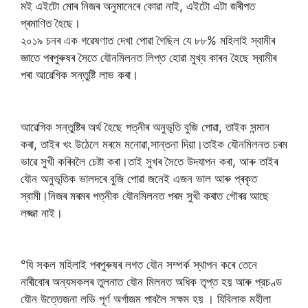
মই এইটো মোৰ নিজৰ অনুমানেৰে কোৱা নাই, এইটো এটা জৰীপত
প্ৰমাণিত হৈছে।
২০১৯ চনৰ এক গৱেষণাত দেখা পোৱা গৈছিল যে ৮৮% মহিলাই স্বামীৰ
জ্ঞাতে পৰপুৰুষৰ সৈতে যৌনমিলনত লিপ্ত হোৱা মুখ্য কাৰন হৈছে স্বামীৰ
পৰা আৱেগিক সন্তুষ্টি লাভ কৰা।
আৱেগিক সন্তুষ্টিৰ অৰ্থ হৈছে পত্নীৰ অনুভূতি বুজি পোৱা, তাইক সন্মান
কৰা, তাইৰ খং উঠেলে মৰমে মনোৱা,সান্তনা দিয়া।তাইক যৌনমিলনত চৰম
ভাৱে সুখী কৰিবলৈ চেষ্টা কৰা।তাই সুখৰ সৈতে উদযাপন কৰা, আৰু তাইৰ
যৌন অনুভূতিক ভালদৰে বুজি পোৱা জনেই এজন ভাল আৰু প্ৰকৃত
স্বামী।নিজৰ মৰমৰ পত্নীক যৌনমিলনত পৰম সুখী কৰাত গৌৰৱ আছে
লজ্জা নাই।
°যি সকল মহিলাই পৰপুৰুষৰ লগত যৌন সম্পৰ্ক স্থাপন কৰে তেনে
নাৰীবোৰ অন্যসকলৰ তুলনাত যৌন মিলনত অধিক তৃপ্ত হয় আৰু প্রচণ্ড
যৌন উত্তেজনা লভি পূৰ্ণ অর্গাজম পাবলৈ সক্ষম হয় । যিবিলাক মহীলা