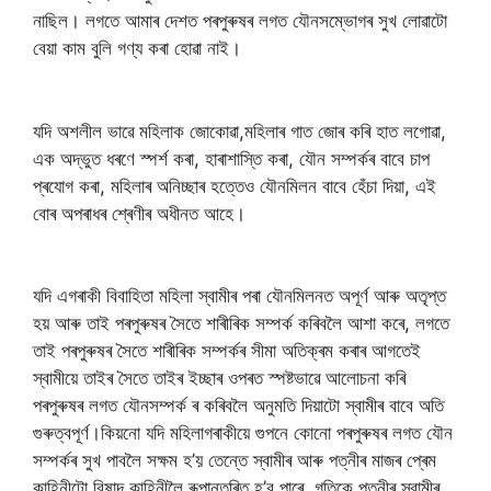
নাছিল। লগতে আমাৰ দেশত পৰপুৰুষৰ লগত যৌনসম্ভোগৰ সুখ লোৱাটো
বেয়া কাম বুলি গণ্য কৰা হোৱা নাই।
যদি অশলীল ভাৱে মহিলাক জোকোৱা,মহিলাৰ গাত জোৰ কৰি হাত লগোৱা,
এক অদ্ভুত ধৰণে স্পৰ্শ কৰা, হাৰাশাস্তি কৰা, যৌন সম্পৰ্কৰ বাবে চাপ
প্ৰযোগ কৰা, মহিলাৰ অনিচ্ছাৰ হত্তেও যৌনমিলন বাবে হেঁচা দিয়া, এই
বোৰ অপৰাধৰ শ্ৰেণীৰ অধীনত আহে।
যদি এগৰাকী বিবাহিতা মহিলা স্বামীৰ পৰা যৌনমিলনত অপূৰ্ণ আৰু অতৃপ্ত
হয় আৰু তাই পৰপুৰুষৰ সৈতে শাৰীৰিক সম্পৰ্ক কৰিবলৈ আশা কৰে, লগতে
তাই পৰপুৰুষৰ সৈতে শাৰীৰিক সম্পৰ্কৰ সীমা অতিক্ৰম কৰাৰ আগতেই
স্বামীয়ে তাইৰ সৈতে তাইৰ ইচ্ছাৰ ওপৰত স্পষ্টভাৱে আলোচনা কৰি
পৰপুৰুষৰ লগত যৌনসম্পৰ্ক ৰ কৰিবলৈ অনুমতি দিয়াটো স্বামীৰ বাবে অতি
গুৰুত্বপূৰ্ণ।কিয়নো যদি মহিলাগৰাকীয়ে গুপনে কোনো পৰপুৰুষৰ লগত যৌন
সম্পৰ্কৰ সুখ পাবলৈ সক্ষম হ’য় তেন্তে স্বামীৰ আৰু পত্নীৰ মাজৰ প্ৰেম
কাহিনীটো বিষাদ কাহিনীলৈ ৰূপান্তৰিত হ’ব পাৰে, গতিকে পত্নীৰ স্বামীৰ