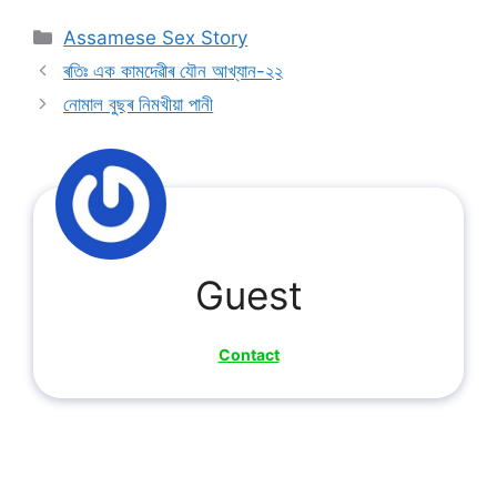
Categories
Assamese Sex Story
ৰতিঃ এক কামদেৱীৰ যৌন আখ্যান-২২
নোমাল বুছৰ নিমখীয়া পানী
Guest
Contact