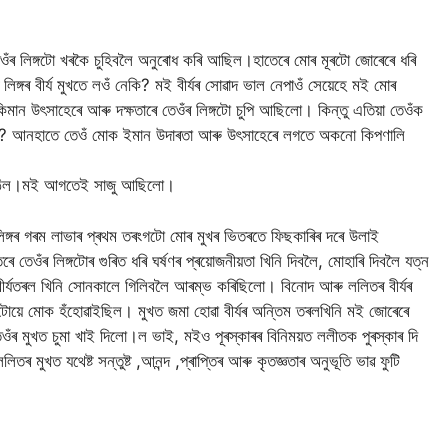
ঁৰ লিঙ্গটো খৰকৈ চুহিবলৈ অনুৰোধ কৰি আছিল।হাতেৰে মোৰ মূৰটো জোৰেৰে ধৰি
্গৰ বীৰ্য মুখতে লও‍ঁ নেকি? মই বীৰ্যৰ সোৱাদ ভাল নেপাওঁ সেয়েহে মই মোৰ
ান উৎসাহেৰে আৰু দক্ষতাৰে তেওঁৰ লিঙ্গটো চুপি আছিলো। কিন্তু এতিয়া তেওঁক
ানো? আনহাতে তেওঁ মোক ইমান উদাৰতা আৰু উৎসাহেৰে লগতে অকনো কিপণালি
 ‌উঠিল।মই আগতেই সাজু আছিলো।
ঙ্গৰ গৰম লাভাৰ প্ৰথম তৰংগটো মোৰ মুখৰ ভিতৰতে ফিছকাৰিৰ দৰে উলাই
ঁৰ লিঙ্গটোৰ গুৰিত ধৰি ঘৰ্ষণৰ প্ৰয়োজনীয়তা খিনি দিবলৈ, মোহাৰি দিবলৈ যত্ন
ি বীৰ্যতৰল খিনি সোনকালে গিলিবলৈ আৰম্ভ কৰিছিলো। বিনোদ আৰু ললিতৰ বীৰ্যৰ
ে মোক হঁহোৱাইছিল। মুখত জমা হোৱা বীৰ্যৰ অন্তিম তৰলখিনি মই জোৰেৰে
ৰ মুখত চুমা খাই দিলো।ল ভাই, মইও পূৰস্কাৰৰ বিনিময়ত ললীতক পুৰস্কাৰ দি
মুখত যথেষ্ট সন্তুষ্ট ,আনন্দ ,প্ৰাপ্তিৰ আৰু কৃতজ্ঞতাৰ অনুভূতি ভাৱ ফুটি