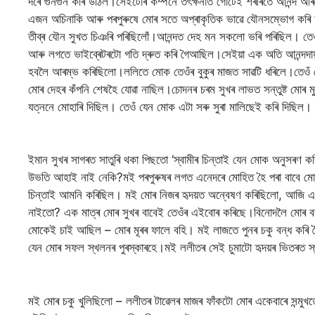
দৰে গুনগুন কৰি উঠিল।সেইটোৰ কম্পনে তৎক্ষনাত গোটেই শৰীৰতে আনন্দ আৰু
এজন অচিনাকি আৰু পৰপুৰুষে মোৰ সতে অপ্ৰাকৃতিক ভাৱে যৌনসম্ভোগ কৰি
তীব্ৰ যৌন সুখত চিঞৰি পৰিছিলোঁ।আনন্দত দেহ মন সকলো ভৰি পৰিছিল। তেও
আৰু লগতে ভাইব্ৰেটৰটো গতি দ্ৰুত কৰি গৈআছিল।সেইয়া এক অতি আনন্দদায়
হবলৈ আৰম্ভ কৰিছিলো।ললিতে মোক তেওঁৰ বুকুৰ মাজত সাৱটি ধৰিলে।তেওঁ মোক
মোৰ দেহৰ কঁপনি শেষহৈ যোৱা নাছিল।চোদনৰ চৰম সুখৰ লাভত সন্তুষ্ট মোৰ মু
যত্ননে মোহাৰি দিছিল। তেওঁ যেন মোক এটা সৰু সুৰা মালিছেই কৰি দিছিল।
ইমান সুখৰ সাগৰত সাতুৰি থকা পিছতো ‘স্বামীৰ চিন্তাই যেন মোক অনুসৰণ
উভতি আহাই নাই নেকি?মই পৰপুৰুষৰ লগত এনেদৰে মোহিত হৈ পৰা বাবে ম
চিন্তাই আমনি কৰিছিল। মই মোৰ নিজৰ হৃদয়ত অন্বেষণ কৰিছিলো, আজি এজ
নাইতো? এক মাত্ৰ মোৰ সুখৰ বাবেই তেওঁৰ এইবোৰ কৰিছে।বিনোদলৈ মোৰ বৰ
মোকেই চাই আছিল – মোৰ মূৰৰ ফালে বহি। মই লাজতে পুনৰ চকু বন্ধ কৰি 
যেন মোৰ সফল স্খলনৰ পুৰস্কাৰহে।মই ললীতৰ সেই চুমাটো হৃদয়ৰ ভিতৰত স
মই মোৰ চকু খুলিছিলো – ললীতৰ টাৱেলৰ মাজৰ ফাঁকটো মোৰ একেবাৰে সন্মুখত