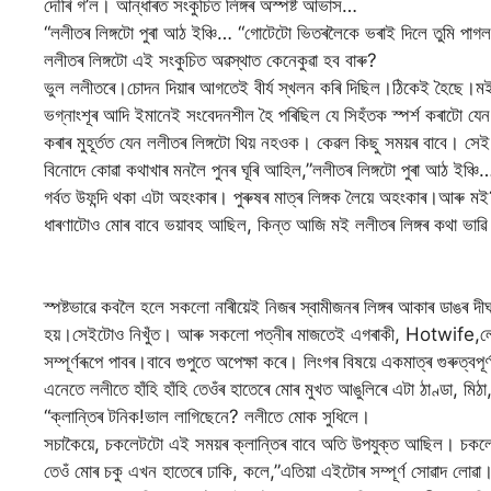
দৌৰি গ’ল। আন্ধাৰত সংকুচিত লিঙ্গৰ অস্পষ্ট আভাস…
“ললীতৰ লিঙ্গটো পুৰা আঠ ইঞ্চি… “গোটেটো ভিতৰলৈকে ভৰাই দিলে তুমি পাগ
ললীতৰ লিঙ্গটো এই সংকুচিত অৱস্থাত কেনেকুৱা হব বাৰু?
ভুল ললীতৰে।চোদন দিয়াৰ আগতেই বীৰ্য স্খলন কৰি দিছিল।ঠিকেই হৈছে।মই দু
ভগ্নাংশূৰ আদি ইমানেই সংবেদনশীল হৈ পৰিছিল যে সিহঁতক স্পৰ্শ কৰাটো যে
কৰাৰ মুহূৰ্তত যেন ললীতৰ লিঙ্গটো থিয় নহ‌ওক। কেৱল কিছু সময়ৰ বাবে। সেই 
বিনোদে কোৱা কথাখাৰ মনলৈ পুনৰ ঘূৰি আহিল,”ললীতৰ লিঙ্গটো পুৰা আঠ ইঞ্চ
গৰ্বত উফন্দি থকা এটা অহংকাৰ। পুৰুষৰ মাত্ৰ লিঙ্গক লৈয়ে অহংকাৰ।আৰ
ধাৰণাটোও মোৰ বাবে ভয়াবহ আছিল, কিন্ত আজি মই ললীতৰ লিঙ্গৰ কথা ভাৱ
স্পষ্টভাৱে কবলৈ হলে সকলো নাৰীয়েই নিজৰ স্বামীজনৰ লিঙ্গৰ আকাৰ ডাঙৰ
হয়।সেইটোও নিখুঁত। আৰু সকলো পত্নীৰ মাজতেই এগৰাকী, Hotwife,লোক
সম্পূৰ্ণৰূপে পাবৰ।বাবে গুপুতে অপেক্ষা কৰে। লিংগৰ বিষয়ে একমাত্ৰ গুৰুত্ব
এনেতে ললীতে হাঁহি হাঁহি তেওঁৰ হাতেৰে মোৰ মুখত আঙুলিৰে এটা ঠাণ্ডা, মিঠা
“ক্লান্তিৰ টনিক!ভাল লাগিছেনে? ললীতে মোক সুধিলে।
সচাকৈয়ে, চকলেটটো এই সময়ৰ ক্লান্তিৰ বাবে অতি উপযুক্ত আছিল। চকলে
তেওঁ মোৰ চকু এখন হাতেৰে ঢাকি, কলে,”এতিয়া এইটোৰ সম্পূৰ্ণ সোৱাদ লোৱ