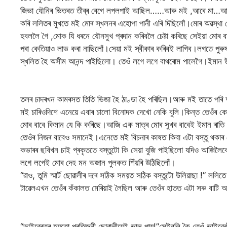
জিভা যৌনিৰ ভিতৰত তীব্ৰ বেগে লপলপাই আছিল……আৰু মই ,আৰে মা…আৰে…
কৰি ললিতৰ মুখতে মই মোৰ স্খলনৰ এহোপা পানী এৰি দিছিলোঁ।মোৰ অৱস্থা 
হবললৈ গৈ ,মোক যি ধৰনে যৌনসুখ প্ৰদান কৰিবলৈ চেষ্টা কৰিছে সেইয়া মোৰ 
পৰা কেতিয়াও লাভ কৰা নাছিলোঁ।সেয়া মই স্বীকাৰ কৰিব‍ই লাগিব।লগতে পুৰু
স্খলিত হৈ অসীম আনন্দ পাইছিলো। তেওঁ লগে লগে বাথৰোম পালেগৈ।ইমান উ
তলৰ চাদৰখন কামৰসত তিতি ভিজা হৈ ঠাণ্ডা হৈ পৰিছিল।আৰু মই তাতে পৰি 
মই চাৰিওদিশে এনেয়ে এবাৰ চালো বিনোদক দেখো নেকি বুলি।কিন্ত তেওঁৰ ক
মোৰ বাবে কিমান যে কি কৰিছে।আজি এক মাত্ৰ মোৰ সুখৰ বাবেই ইমান ৰাতি
তেওঁৰ নিজৰ বাবেও সমানেই।এনেতে মই বিচনাৰ কাষত কিবা এটা বস্তু থকা
কভাৰৰ ছবিখন চাই প্ৰকৃততে বস্তুটো কি সেয়া বুজি পাইছিলো যদিও আজি
লগে লগেই মোৰ দেহ মন অজান পুলকত শিঁয়ৰি উঠিছিলোঁ।
“ৱাও, তুমি স্মাৰ্ট ছোৱালীৰ দৰে সঠিক সময়ত সঠিক বস্তুটো উলিয়াছা !” ললি
টাৱেল‌এখন তেওঁৰ কঁকালত মেৰিয়াই লৈছিল আৰু তেওঁৰ হাতত এটা সৰু বাটি 
“ভাইব্ৰেতৰ হয়তো প্ৰতিজনী ছোৱালীয়েই ভাল পায়!”সেইবুলি কৈ তেওঁ ভাইব