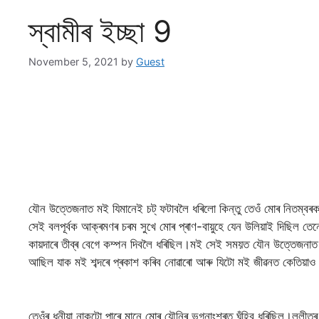
স্বামীৰ ইচ্ছা 9
November 5, 2021
by
Guest
যৌন উত্তেজনাত মই যিমানেই চট্ ফটাবলৈ ধৰিলো কিন্তু তেওঁ মোৰ নিতম্বৰ
সেই বলপূৰ্বক আক্ৰমণৰ চৰম সুখে মোৰ প্ৰাণ-বায়ুহে যেন উলিয়াই দিছিল ত
কায়দাৰে তীব্ৰ বেগে কম্পন দিবলৈ ধৰিছিল।মই সেই সময়ত যৌন উত্তেজনাত
আছিল যাক মই শব্দৰে প্ৰকাশ কৰিব নোৱাৰো আৰু যিটো মই জীৱনত কেতিয়াও
তেওঁৰ ধুনীয়া নাকটো পাৰে মানে মোৰ যৌনিৰ ভগ্নাংশূৰত ঘঁহিব ধৰিছিল।ললীতৰ 