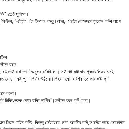
েকি? তেওঁ সুধিলে।
াঁহি কৈছিল, “এইটো এটা ছিম্পল বস্তু।আহা, এইটো কেনেদৰে ব্যৱহাৰ কৰিব লাগে
নাছিল।
!”ললীতে কলে।
া ৰাইজাই কৰা স্পৰ্শ অনুভৱ কৰিছিলো।সেই টো সাইলাখ পুৰুষৰ লিঙ্গৰ দৰেই
 বেছি। মই পুনৰ শিঁয়ৰি উঠিলো।শিঁহৰন মোৰ সৰ্বশৰীৰতে জাৰ গুটি ফুটি
জেৰে কলো।
আকৌ চিকিৎসকক ফোন কৰিব লাগিব”।ললীতে ব্যঙ্গ কৰি কলে।
াটটোত ভিতৰ বাহিৰ কৰিব, কিন্তু সেইটোৱে মোক আচৰিত কৰি,আচৰিত ভাৱে ভোমোৰাৰ