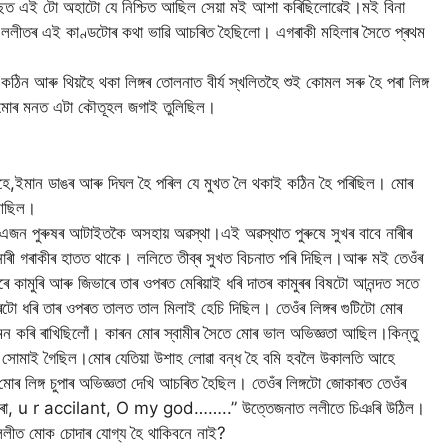
পিছত এই টো অহাটো যে নিশ্চিত আছিল সেয়া মই আশা কৰিছিলোৱেই।মই বিনা
মই ললীতৰ এই কাণ্ডটোৰ কথা ভাৱি আচৰিত হৈছিলো। এগৰাকী মহিলাৰ সৈতে প্ৰথম
 কঠিন আৰু থিয়হৈ থকা লিঙ্গৰ তোলনাত বীৰ্য স্খলিতহৈ শুই কোমল সৰু হৈ পৰা লিঙ্গ
য‌ই মোৰ মনত এটা কৌতূহল জগাই তুলিছিল।
লাহে,ইমান ডাঙৰ আৰু দিঘল হৈ পৰিল যে মুখত লৈ থকাই কঠিন হৈ পৰিছিল। মোৰ
 আছিল।
 এজন পুৰুষৰ আটাইতকৈ অসহায় অৱস্থা।এই অৱস্থাত পুৰুষে সুখৰ বাবে নাৰীৰ
াৰী গৰাকীৰ হাতত থাকে। ললিতে তীব্ৰ সুখত বিচনাত পৰি দিছিল।আৰু মই তেওঁৰ
ৰে কামুৰি আৰু জিভাৰে তাৰ ওপৰত মেৰিয়াই ধৰি দাতৰ কামুৰৰ বিষটো আনন্দত সতে
ৰটো ধৰি তাৰ ওপৰত তালত তাল মিলাই হেচি দিছিল। তেওঁৰ লিঙ্গৰ গুটিটো মোৰ
 কৰি ৰাখিছিলোঁ। কাৰন মোৰ স্বামীৰ সৈতে মোৰ ভাল অভিজ্ঞতা আছিল।কিন্তু
সোমাই গৈছিল।মোৰ যেতিয়া উশাহ লোৱা বন্ধ হৈ বমি হবলৈ উকালতি আহে
োৰ লিঙ্গ চুপাৰ অভিজ্ঞতা দেখি আচৰিত হৈছিল। তেওঁৰ লিঙ্গটো জোকাৰত তেওঁৰ
হিব পাৰা, u r accilant, O my god……..” উত্তেজনাত ললীতে চিঞৰি উঠিল।
লীত মোক চোদাৰ যোগ্য হৈ থাকিবনে নাই?