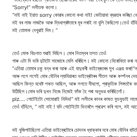
“Sorry!” ললীতক কলো।
“নাই নাই ইয়াত sorry কোৱাৰ কোনো কথা নাই! কেতিয়াবা ব্যৱহাৰ কৰিছা ন
মই বৰ লাজ লাজকৈ আৰু দ্বিধাগ্ৰষ্টতাৰে মূৰ লৰাই না বুলি কৈছিলো।তেওঁ হ
মই তোমাক দেখুৱাই দিম। “
তেওঁ মোক বিচনাত শুৱাই দিছিল। মোৰ নিতম্বৰ তলত তেওঁ
গাৰু এটা দি ভৰি দুটাটো সাজোৰে মেলি ধৰিছিল। মই কোনো।বিৰোধিতা কৰা 
“এতিয়া তোমাৰ চকু বন্ধ কৰা আৰু এই যাদুকৰী ভাইব্ৰেতৰৰ সুখ এঞ্জয় কৰা
আৰু লগে লগেই মোৰ যৌনিৰ ল্যাবিয়াৰত ভাইব্ৰেটাৰৰ শীতল আৰু কম্পঁনৰ দেহ
আছিল কিন্ত যথেষ্ট শকত আছিল, আৰু লগতে দীঘলো, প্ৰাকৃতিক লিঙ্গতকৈ বহুত
উঠিছিল।মোৰ ভৰি দুখন নিজে নিজেই ফাঁক হৈ পৰা অনুভৱ কৰিছিলোঁ।
plz…. গোটেইটো সোমোৱাই নিদিব!” মই ললীতৰ কানৰ কাষত ফুচফুচাই লা
তেওঁ হাঁহিলে, ” নাই নাই ! যদি গোটেইটো ভিতৰলৈ প্ৰৱেশ কৰি গলে, মই 
মই বুজিপাইছিলো এতিয়া ভাইব্ৰেটোৰে চোদনৰ ধ্বাক্কাৰ দৰে মোৰ যৌনিৰ ব