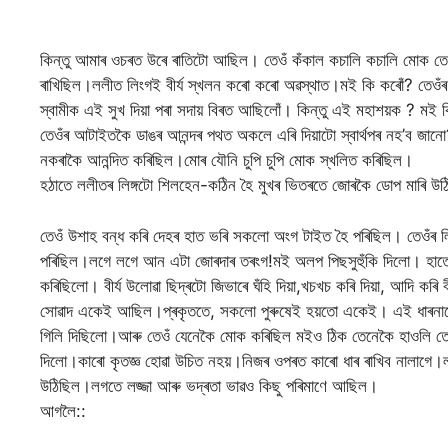
কিন্তু আমাৰ ওচৰত উৰে ৰাতিটো আছিল। তেওঁ কঁকাল কচালি কচালি মোক তেও
ৰাখিছিল।ললীত লিংগই বীৰ্য স্খলন কৰো কৰো অৱস্থাত।মই কি কৰোঁ? তেওঁৰ লিঙ
স্বামীক এই সুখ দিয়া পৰা সদায় বিৰত আছিলোঁ। কিন্তু এই মহাশয়ক ? মই কিম
তেওঁৰ আটাইতকৈ ডাঙৰ আনন্দৰ পথত অকলে এৰি দিয়াটো স্বাৰ্থপৰ নহ’ব জ
নকৰাকৈ আনন্দিত কৰিছিল।মোৰ যৌনি চুপি চুপি মোক স্খলিত কৰিছিল।
হঠাতে ললীতৰ লিঙ্গটো শিলহেন-কঠিন হৈ মুখৰ ভিতৰতে জোৰকৈ ডোপ মাৰি
তেওঁ উশাহ বন্ধ কৰি দেহৰ হাত ভৰি সকলো অংগ টাইত হৈ পৰিছিল। তেওঁৰ লি
পৰিছিল।লগে লগে আন এটা জোৰদাৰ তৰংগ!মই অলপ পিছসুহুঁকি দিলো। হাতেৰে তেও
কৰিছিলো। বীৰ্য উলোৱা ছিদ্ৰটো জিভাৰে ঘঁহি দিয়া,খচখচ কৰি দিয়া, আদি কৰ
সোৱাদ একেই আছিল।প্ৰকৃততে, সকলো পুৰুষেই হয়তো একেই। এই ধাৰনাটোয়
গিলি দিছিলো।আৰু তেওঁ যেনেকৈ মোক কৰিছিল মইও ঠিক তেনেকৈ হাওলি তেওঁ
দিলো।কাৰো কৃতজ্ঞ হোৱা উচিত নহয়।নিজৰ ওপৰত কাৰো ধাৰ ৰাখিব নালাগে।ললিতৰ 
উঠিছিল।লগতে লজ্জা আৰু ভদ্ৰতা ভাৱ‌ও কিছু পৰিমাণে আছিল।
আগলৈ::