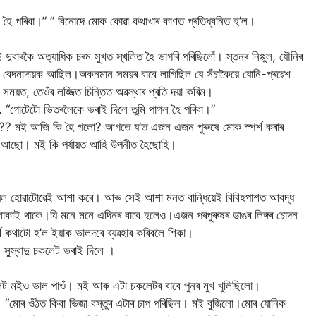
ল হৈ পৰিবা।” ” বিনোদে মোক কোৱা কথাখাৰ কাণত প্ৰতিধ্বনিত হ’ল।
বাৰকৈ অত্যাধিক চৰম সুখত স্খলিত হৈ ভাগৰি পৰিছিলোঁ। স্তনৰ নিপ্পুল, যৌনিৰ
ন বেদনাদায়ক আছিল।অকনমান সময়ৰ বাবে লাগিছিল যে সঁচাকৈয়ে যোনি-প্ৰৱেশ
সময়ত, তেওঁৰ লজ্জিত চিন্তিত অৱস্থাৰ প্ৰতি দয়া কৰিম।
ি… “গোটেটো ভিতৰলৈকে ভৰাই দিলে তুমি পাগল হৈ পৰিবা।”
ু মই?? মই আজি কি হৈ গলো? আগতে য’ত এজন এজন পুৰুষে মোক স্পৰ্শ কৰাৰ
ি আছো। মই কি পৰ্যায়ত আহি উপনীত হৈছোহি।
 দীঘল হোৱাটোৱেই আশা কৰে। আৰু সেই আশা মনত বান্ধিয়েই বিবিহপাশত আবদ্ধ
াই থাকে।যি মনে মনে এদিনৰ বাবে হলেও।এজন পৰপুৰুষৰ ডাঙৰ লিঙ্গৰ চোদন
পূৰ্ণ কথাটো হ’ল ইয়াক ভালদৰে ব্যৱহাৰ কৰিবলৈ শিকা।
, সুস্বাদু চকলেট ভৰাই দিলে ।
ট মইও ভাল পাওঁ। মই আৰু এটা চকলেটৰ বাবে পুনৰ মুখ খুলিছিলো।
া। “মোৰ ওঁঠত কিবা ভিজা বস্তুৰ এটাৰ চাপ পৰিছিল। মই বুজিলো।মোৰ যোনিক