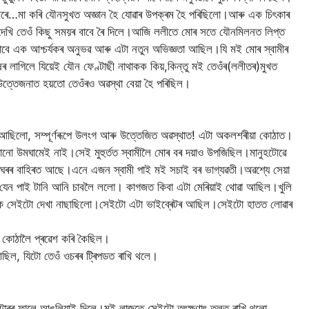
মা কৰি যৌনসুখত অজ্ঞান হৈ যোৱাৰ উপক্ৰম হৈ পৰিছিলো।আৰু এক চিৎকাৰ
দেখি তেওঁ কিছু সময়ৰ বাবে ৰৈ দিলে।আজি ললীতে মোৰ সতে যৌনমিলনত লিপ্ত
বাবে এক আশ্চৰ্যকৰ অনুভৱ আৰু এটা নতুন অভিজ্ঞতা আছিল।যি মই মোৰ স্বামীৰ
ষৰ লাগিলে যিয়েই যৌন ফেণ্টাছী নাথাকক কিয়,কিন্তু মই তেওঁৰ(ললীতৰ)মুখত
ত্তেজনাত হয়তো তেওঁৰ‌ও অৱস্থা বেয়া হৈ পৰিছিল।
আছিলো, সম্পূৰ্ণৰূপে উলংগ আৰু উত্তেজিত অৱস্থাত! এটা অকলশৰীয়া কোঠাত।
োনো উমঘামেই নাই।সেই মুহুৰ্তত স্বামীলৈ মোৰ বৰ দয়াও উপজিছিল।মানুহটোৱে
 ঘৰৰ বাহিৰত আছে।এনে এজন স্বামী পাই মই সচাই বৰ ভাগ্যৱতী‌।অৱশ্যে সেয়া
ৰ যেন পাই টানি আনি চাবলৈ ললো। কাগজত কিবা এটা মেৰিয়াই থোৱা আছিল।খুলি
লৈকে সেইটো দেখা নাছাছিলো।সেইটো এটা ভাইব্ৰেটৰ আছিল।সেইটো হাতত লোৱাৰ
তে কোঠালৈ প্ৰৱেশ কৰি কৈছিল।
আছিল, যিটো তেওঁ ওচৰৰ ট্ৰিপডত ৰাখি থলে।
্ৰেটাৰৰ ফালে আঙুলিয়াই দিলে।মই লাজতে সেইটো তৎক্ষণাৎ তলত ৰাখি থলো,