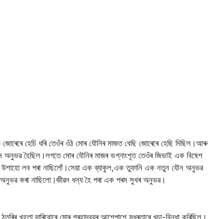
ক জোৰেৰে হেচি ধৰি তেওঁৰ ওঁঠ মোৰ যৌনিৰ মাজত বেছি জোৰেৰে হেছি দিছিল।আৰু
েনে অনুভৱ হৈছিল।লগতে মোৰ যৌনিৰ মাজৰ ভগ্নাংশূত তেওঁৰ জিভাই এক বিষেশ
 উশাহো লব পৰা নাছিলোঁ।সেয়া এক ব্যাকুল,এক তুফানি এক নতুন যৌন অনুভৱ
 অনুভৱ কৰা নাছিলো।জীৱন ধন্য হৈ পৰা এক পৰম সুখৰ অনুভৱ।
ঠুতুৰিৰ খহতা দাৰিবোৰে মোৰ গ্ৰহাদ্বয়ৰ আশেপাশে মধুৰতাৰে খুচা-বিন্ধা কৰিছিল।