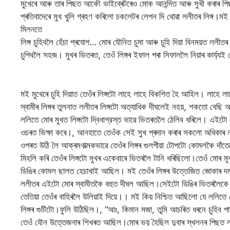
মুখেৰে আৰু তাৰ পিছত আকৌ ভাইব্ৰেটৰেও মোক আনন্দিত আৰু সুখী কৰাৰ 
প্ৰতিবাদেৰে মুখ খুলি গ্ৰহণ কৰিলো চকলেটৰ লেপন দি থোৱা ললীতৰ লিঙ্গ।
মিলনতে
লিঙ্গ চুহিবলৈ হেঁচা প্ৰযোগ… মোৰ যৌনিত চুমা আৰু চুহি দিয়া বিনময়ত ললীতৰ
চুপিবলৈ সহজ। মুখৰ ভিতৰত, তেওঁ লিঙ্গৰ ইফাল পৰা সিফাললৈ নিয়াৰ কাৰ্য্
মই মুখেৰে চুহি দিয়াত তেওঁৰ লিঙ্গটো লাহে লাহে বিকশিত হৈ আহিল। লাহে 
স্বামীৰ লিঙ্গৰ তুলনাত ললীতৰ লিঙ্গটো অত্যাধিক দীঘলেই নহয়, শকতো বেছি
ললিতে মোৰ মুখত লিঙ্গটো দ্বিধাগ্রস্ত ভাৱে ভিতৰতলৈ ঠেলিব ধৰিলে। এইটো
ওচৰত ভিক্ষা কৰে।, আনহাতে তেওঁক সেই সুখ প্ৰদান কৰাৰ সকলো অধিকাৰ ন
ওপৰত উঠি লৈ আক্ৰমণাত্মকভাৱে তেওঁৰ লিঙ্গৰ গুলপীয়া টোপটো কোমলকৈ দাঁতে
মিহলি কৰি তেওঁৰ লিঙ্গটো মুখৰ একেবাৰে ভিতৰলৈ টানি ধৰিছিলো।তেওঁ মোৰ মূ
ডিঙিৰ কোমল ছালত হেচাখাই আছিল। মই তেওঁৰ লিঙ্গৰ উত্তেজিত জোকাৰ দমন
ললীতৰ এইটো মোৰ স্বামীতকৈ বহুত দীঘল আছিল।সেইটো ডিঙিৰ ভিতৰলৈকে 
তেতিয়া তেওঁৰ বাহিৰলৈ উলিয়াই দিয়ে।। মই কিয় নিশ্চিত আছিলো যে ললিতে ম
লিঙ্গৰ গুটিটো।ফুলি উঠিছিল।, “আঃ, কিমান মজা, তুমি আচৰিত ধৰনে চু
তেওঁ যৌন উত্তেজনাৰ শিখৰত আছিল।মোৰ ভয় হৈছিল দুবাৰ স্খলনৰ পিছত ল