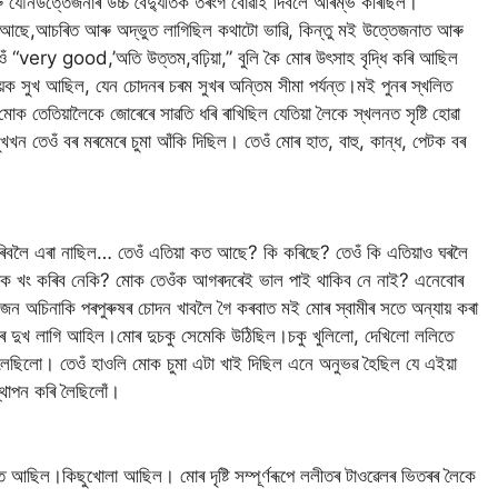
 যৌন‌উত্তেজনাৰ উচ্চ বৈদ্যুতিক তৰংগ বোৱাই দিবলৈ আৰম্ভ কৰিছিল।
 আছে,আচৰিত আৰু অদ্ভুত লাগিছিল কথাটো ভাৱি, কিন্তু মই উত্তেজনাত আৰু
ঁ “very good,’অতি উত্তম,বঢ়িয়া,” বুলি কৈ মোৰ উৎসাহ বৃদ্ধি কৰি আছিল
ক সুখ আছিল, যেন চোদনৰ চৰম সুখৰ অন্তিম সীমা পৰ্যন্ত।মই পুনৰ স্খলিত
 তেতিয়ালৈকে জোৰেৰে সাৱতি ধৰি ৰাখিছিল যেতিয়া লৈকে স্খলনত সৃষ্টি হোৱা
খখন তেওঁ বৰ মৰমেৰে চুমা আঁকি দিছিল। তেওঁ মোৰ হাত, বাহু, কান্ধ, পেটক বৰ
 কৰিবলৈ এৰা নাছিল… তেওঁ এতিয়া কত আছে? কি কৰিছে? তেওঁ কি এতিয়াও ঘৰলৈ
োক খং কৰিব নেকি? মোক তেওঁক আগৰদৰেই ভাল পাই থাকিব নে নাই? এনেবোৰ
ন অচিনাকি পৰপুৰুষৰ চোদন খাবলৈ গৈ কৰবাত মই মোৰ স্বামীৰ সতে অন্যায় কৰা
 দুখ লাগি আহিল।মোৰ দুচকু সেমেকি উঠিছিল।চকু খুলিলো, দেখিলো ললিতে
লৈছিলো। তেওঁ হাওলি মোক চুমা এটা খাই দিছিল এনে অনুভৱ হৈছিল যে এইয়া
্থাপন কৰি লৈছিলোঁ।
ে আছিল।কিছুখোলা আছিল। মোৰ দৃষ্টি সম্পূৰ্ণৰূপে ললীতৰ টাওৱেলৰ ভিতৰৰ লৈকে