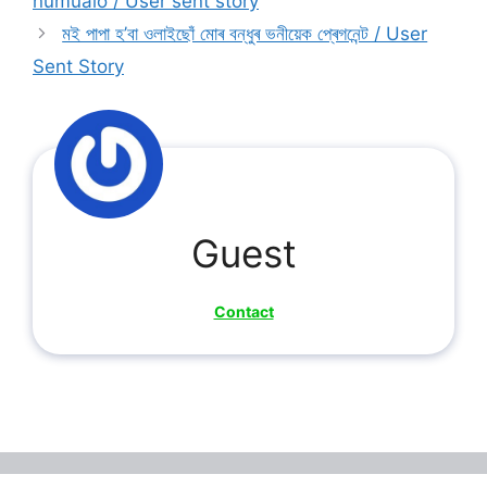
numualo / User sent story
মই পাপা হ’বা ওলাইছোঁ মোৰ বন্ধুৰ ভনীয়েক প্ৰেগনেন্ট / User
Sent Story
Guest
Contact