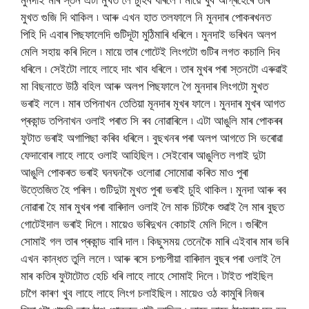
মুখত গুজি দি থাকিল ৷ আৰু এখন হাত তলফালে নি মুনদাৰ পোকৰখনত
পিহি দি এবাৰ পিছফালেদি গুটিদূটা মুঠিমাৰি ধৰিলে ৷ মুনদাই ভৰিখন অলপ
মেলি সহায় কৰি দিলে ৷ মায়ে তাৰ গোটেই লিংগটো গুটিৰ লগত কচালি দিব
ধৰিলে ৷ সেইটো লাহে লাহে দাং খাব ধৰিলে ৷ তাৰ মুখৰ পৰা স্তনটো এৰুৱাই
মা বিছনাতে উঠি বহিল আৰু অলপ পিছফালে গৈ মুনদাৰ লিংগটো মুখত
ভৰাই ললে ৷ মাৰ তপিনাখন তেতিয়া মূনদাৰ মূখৰ ফালে ৷ মুনদাৰ মুখৰ আগত
প্ৰকান্ড তপিনাখন ওলাই পৰাত সি ৰব নোৱাৰিলে ৷ এটা আঙুলি মাৰ পোকৰৰ
ফুটাত ভৰাই অগাপিছা কৰিব ধৰিলে ৷ বুছখনৰ পৰা অলপ আগতে সি ভৰোৱা
ফেদাবোৰ লাহে লাহে ওলাই আহিছিল ৷ সেইবোৰ আঙুলিত লগাই দুটা
আঙুলি পোকৰত ভৰাই ঘনঘনকৈ ওলোৱা সোমোৱা কৰিত মাও পুৰা
উত্তেজিত হৈ পৰিল ৷ গুটিদুটা মুখত পুৰা ভৰাই চুহি থাকিল ৷ মুনদা আৰু ৰব
নোৱাৰা হৈ মাৰ মুখৰ পৰা বাৰিদাল ওলাই লৈ মাক চিটকৈ শুৱাই লৈ মাৰ বুছত
গোটেইদাল ভৰাই দিলে ৷ মায়েও ভৰিদুখন কোচাই মেলি দিলে ৷ গুৰিলৈ
সোমাই গল তাৰ প্ৰকান্ড বাৰি দাল ৷ কিছুসময় তেনেকৈ মাৰি এইবাৰ মাৰ ভৰি
এখন কান্ধত তুলি ললে ৷ আৰু ৰসে চপচপীয়া বাৰিদাল বুছৰ পৰা ওলাই লৈ
মাৰ কতিৰ ফুটাটোত হেচি ধৰি লাহে লাহে সোমাই দিলে ৷ টাইত পাইছিল
চাগৈ কাৰণ খুব লাহে লাহে লিংগ চলাইছিল ৷ মায়েও ওঠ কামুৰি নিজৰ