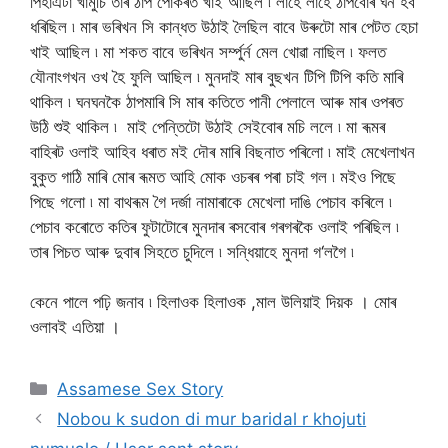
পিহাএটা খামুচি তাৰ ঠাপ পোকৰত খাই আছিল ৷ লাহে লাহে ঠাপবোৰ ঘন হব
ধৰিছিল ৷ মাৰ ভৰিখন সি কান্ধত উঠাই লৈছিল বাবে উৰুটো মাৰ পেটত হেচা
খাই আছিল ৷ মা শকত বাবে ভৰিখন সর্ম্পুর্ন মেল খোৱা নাছিল ৷ ফলত
যৌনাংগখন ওখ হৈ ফুলি আছিল ৷ মুনদাই মাৰ বুছখন টিপি টিপি কতি মাৰি
থাকিল ৷ ঘনঘনকৈ ঠাপমাৰি সি মাৰ কতিতে পানী পেলালে আৰু মাৰ ওপৰত
উঠি শুই থাকিল ৷
মাই পেন্তিটো উঠাই সেইবোৰ মচি ললে ৷ মা ৰূমৰ
বাহিৰট ওলাই আহিব ধৰাত মই দৌৰ মাৰি বিছনাত পৰিলো ৷ মাই মেখেলাখন
বুকুত গাঠি মাৰি মোৰ ৰূমত আহি মোক ওচৰৰ পৰা চাই গল ৷ মইও পিছে
পিছে গলো ৷ মা বাথৰূম গৈ দর্জা নামাৰাকে মেখেলা দাঙি পেচাব কৰিলে ৷
পেচাব কৰোতে কতিৰ ফুটাটোৰে মুনদাৰ ৰসবোৰ গৰগৰকৈ ওলাই পৰিছিল ৷
তাৰ পিচত আৰু দুবাৰ সিহতে চুদিলে ৷ সন্ধিয়াহে মুনদা গ
‘
লগৈ ৷
কেনে পালে পঢ়ি জনাব ৷ হিলাওক হিলাওক ,মাল উলিয়াই দিয়ক । মোৰ
ওলাবই এতিয়া ।
Categories
Assamese Sex Story
Nobou k sudon di mur baridal r khojuti