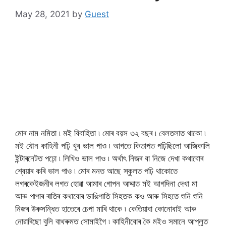
May 28, 2021
by
Guest
মোৰ নাম নমিতা ৷ মই বিবাহিতা ৷ মোৰ বয়স ৩২ বছৰ ৷ বেলতলাত থাকো ৷
মই যৌন কাহিনী পঢ়ি খুব ভাল পাও ৷ আগতে কিতাপত পঢ়িছিলো আজিকালি
ইন্টাৰনেটত পঢ়ো ৷ লিখিও ভাল পাও ৷ অর্থাৎ নিজৰ বা নিজে দেখা কথাবোৰ
শ্বেয়াৰ কৰি ভাল পাও ৷ মোৰ মনত আছে স্কুলত পঢ়ি থাকোতে
লগৰকেইজনীৰ লগত হোৱা আমাৰ গোপন আদ্দাত মই আগদিনা দেখা মা
আৰু পাপাৰ ৰাতিৰ কথাবোৰ ভাঙিপাতি সিহতক কও আৰু সিহতে শুনি শুনি
নিজৰ উৰুসন্ধিত হাতেৰে চেপা মাৰি থাকে ৷ কেতিয়াবা কোনোবাই আৰু
নোৱাৰিছো বুলি বাথৰুমত সোমাইগৈ ৷ কাহিনীবোৰ কৈ মইও সমানে আপ্লুত