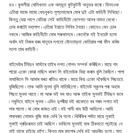
হও ৷ কুমলীয়া যোনিখনত এক অদ্ভুত কুটকুটনী অনুভৱ কৰো ৷ যিনহওক
এতিয়া মাজে মাজে ফেচবুকত গূপ্তনামেৰে মোৰ দুই এটা কাহিনী লিখিছো ৷
কিন্তু বেয়া লাগে যেতিয়া সেই কাহিনীটো বেলেগত আনৰ নামত দেখো ৷
চোৰ কৰাটো মহাপাপ ৷ এতিয়া ইয়াতে লিখিব লৈছো ৷ কোনেও যেন চোৰ
নকৰে ৷ আজিৰ কাহিনীটো মোৰ সৰুকালৰে ৷ কেনেকৈ মই ইনচেষ্ট হলো
অর্থাৎ মই নিজৰ ঘৰৰ মানূহৰ লগতো যৌনতাড়না কেতিয়াৰ পৰা ফীল কৰিব
ললো তাৰ কাহিনী ৷
বাইদেউৰ টিউচন মাস্টৰে তাইৰ লগত গোপন সম্পর্ক কৰিছিল ৷ মায়ে গম
পায়ো একো কোৱা নাছিল কাৰণ সি বাইদেউক বিয়া কৰাম বুলি কৈছিল ৷ পাপা
নাথাকিলে সি আমাৰ ঘৰত ৰাতিও থাকে ৷ মায়ে কিয় একো নকৈছিল পিছতহে
বুজিছিলো ৷ তাক আমি মুনদা বুলি মাতিছিলো ৷ বাইদেউ স্কুলৰ পৰা অহাৰ
পিছত মুনদা আহে ৷ মা আৰু মই শুব যাও আৰু তাইক মুনদাই টিউছন কৰে
৷ গধুলিহে যাইগে মুনদা ৷ এদিন দুপৰীয়া শুই থাকোতে বৰ গৰম লগাত মই
সাৰ পালো ৷ মা মোৰ কাষত নাই ৷ মই পানী খাব উঠি আহিলো ৷ আহি
পাকঘৰত সোমাব খুজি মাক দেখি ৰৈ গলো ৷ খিৰিকিৰ পর্দাত মায়ে লুকাই
লুকাই দ্ৰয়িংৰূমত চাই আছিল ৷ ভাবিলো মুনদাই বাক ঠিকমতে পঢ়াইছে নে
নাই তাকে চাইছে চাগৈ ৷ কিন্তু মাৰ কাপোৰ দেখি মই আচৰিত হলো ৷ গাত