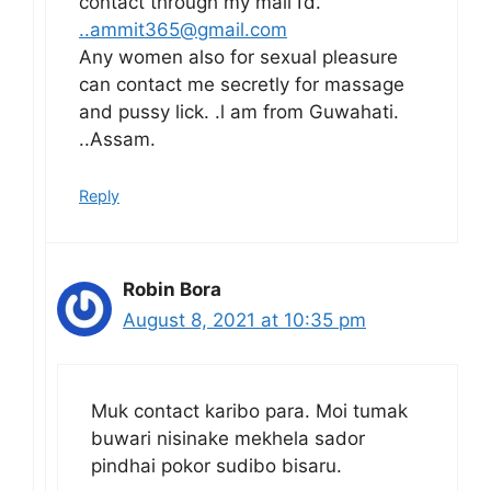
contact through my mail I’d.
..ammit365@gmail.com
Any women also for sexual pleasure
can contact me secretly for massage
and pussy lick. .l am from Guwahati.
..Assam.
Reply
Robin Bora
August 8, 2021 at 10:35 pm
Muk contact karibo para. Moi tumak
buwari nisinake mekhela sador
pindhai pokor sudibo bisaru.