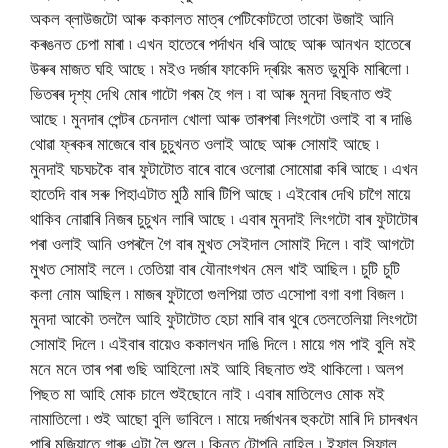
অকল ব্লাউজটো আৰু ককালত মাত্ৰ পেটিকোটতো তাকো উজাই আনি
কৰঙনত চেপা মাৰা ৷ এখন হাতেৰে পর্দাখন ধৰি আছে আৰু আনখন হাতেৰে
উৰুৰ মাজত ঘহি আছে ৷ মইও দর্জাৰ ফাকেদি দ্ৰয়িং ৰূমত ভুমুকি মাৰিলো ৷
ভিতৰৰ দৃশ্য দেখি মোৰ গাটো গৰম হৈ গল ৷ বা আৰু মুনদা বিছনাত শুই
আছে ৷ মুনদাৰ পেন্টৰ চেনদাল খোলা আৰু তাৰপৰা লিংগটো ওলাই বা ৰ দাঙি
থোৱা ফ্ৰকৰ মাজেৰে বাৰ চুচুখনত ওলাই আছে আৰু সোমাই আছে ৷
মুনদাই ঘচঘচকৈ বাৰ ফুটাটোত বাৰে বাৰে ওলোৱা সোমোৱা কৰি আছে ৷ এখন
হাতেদি বাৰ সৰু পিহাএটাত মুঠি মাৰি টিপি আছে ৷ এইবোৰ দেখি চাগৈ মায়ে
থাকিব নোৱাৰি নিজৰ চুচুখন লাৰি আছে ৷ এবাৰ মুনদাই লিংগটো বাৰ ফুটাটোৰ
পৰা ওলাই আনি ওপৰলৈ গৈ বাৰ মুখত সেইদাল সোমাই দিলে ৷ বাই আগটো
মুখত সোমাই ললে ৷ তেতিয়া বাৰ যৌনাংগখন মেল খাই আছিল ৷ চুটি চুটি
কলা নোম আছিল ৷ মাজৰ ফুটাতো গুলপিয়া তাত এসোপা বগা বগা বিজল ৷
মুনদা আকৌ তললৈ আহি ফুটাটোত হেচা মাৰি বাৰ থুৰে তেলতেলিয়া লিংগটো
সোমাই দিলে ৷ এইবাৰ বায়েও ককালখন দাঙি দিলে ৷ মায়ে গম পাই বুলি মই
মনে মনে তাৰ পৰা গুছি আহিলো ৷মই আহি বিছনাত শুই থাকিলো ৷ অলপ
পিছত মা আহি মোক চালে শুইছোনে নাই ৷ এবাৰ মাতিলেও মোক মই
নামাতিলো ৷ শুই আছো বুলি ভাবিলে ৷ মায়ে দর্জাখনৰ হুকটো মাৰি দি চাদৰখন
পাৰি মজিয়াতে গাৰু এটা লৈ শুলে ৷ কিন্তু টোপনি নাহিল ৷ ইফাল সিফাল