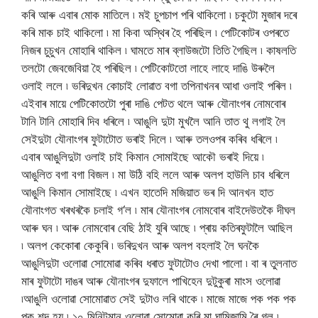
কৰি আৰু এবাৰ মোক মাতিলে ৷ মই চুপচাপ পৰি থাকিলো ৷ চকুটো মুজাৰ দৰে
কৰি মাক চাই থাকিলো ৷ মা কিবা অস্থিৰ হৈ পৰিছিল ৷ পেটিকোটৰ ওপৰতে
নিজৰ চুচুখন মোহাৰি থাকিল ৷ ঘামতে মাৰ ব্লাউজটো তিতি গৈছিল ৷ কাষলতি
তলটো জেবজেবিয়া হৈ পৰিছিল ৷ পেটিকোটতো লাহে লাহে দাঙি উৰুলৈ
ওলাই ললে ৷ ভৰিদুখন কোচাই লোৱাত বগা তপিনাখনৰ আধা ওলাই পৰিল ৷
এইবাৰ মায়ে পেটিকোতটো পুৰা দাঙি পেটত থলে আৰু যৌনাংগৰ নোমবোৰ
টানি টানি মোহাৰি দিব ধৰিলে ৷ আঙুলি দুটা মুখলৈ আনি তাত থু লগাই লৈ
সেইদুটা যৌনাংগৰ ফুটাটোত ভৰাই দিলে ৷ আৰু তলওপৰ কৰিব ধৰিলে ৷
এবাৰ আঙুলিদুটা ওলাই চাই কিমান সোমাইছে আকৌ ভৰাই দিয়ে ৷
আঙুলিত বগা বগা বিজল ৷ মা উঠি বহি ললে আৰু অলপ হাউলি চাব ধৰিলে
আঙুলি কিমান সোমাইছে ৷ এখন হাতেদি মজিয়াত ভৰ দি আনখন হাত
যৌনাংগত খৰখৰকৈ চলাই গ
‘
ল ৷ মাৰ যৌনাংগৰ নোমবোৰ বাইদেউতকৈ দীঘল
আৰু ঘন ৷ আৰু নোমবোৰ বেছি ঠাই যুৰি আছে ৷ প্ৰায় কতিৰফুটালৈ আছিল
৷ অলপ কেকোৰা কেকুৰি ৷ ভৰিদুখন আৰু অলপ বহলাই লৈ ঘনকৈ
আঙুলিদুটা ওলোৱা সোমোৱা কৰিব ধৰাত ফুটাটোও দেখা পালো ৷ বা ৰ তুলনাত
মাৰ ফুটাটো দাঙৰ আৰু যৌনাংগৰ দুফালে পাখিহেন দুটুকুৰা মাংস ওলোৱা
৷আঙুলি ওলোৱা সোমোৱাত সেই দুটাও লৰি থাকে ৷ মাজে মাজে পক পক পক
পক শব্দ হয় ৷ ১০ মিনিটমান ওলোৱা সোমোৱা কৰি মা ঘামিজামি ৰৈ গল ৷