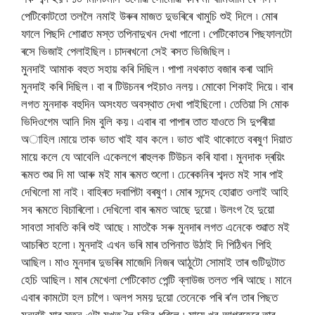
পেটিকোটতো তললৈ নমাই উৰুৰ মাজত দুভৰিৰে খামুচি শুই দিলে ৷ মোৰ
ফালে পিছদি শোৱাত মস্ত তপিনাদুখন দেখা পালো ৷ পেটিকোতৰ পিছফালটো
ৰসে ভিজাই পেলাইছিল ৷ চাদৰখনো সেই ৰসত ভিজিছিল ৷
মুনদাই আমাক বহুত সহায় কৰি দিছিল ৷ পাপা নথকাত বজাৰ কৰা আদি
মুনদাই কৰি দিছিল ৷ বা ৰ টিউচনৰ পইচাও নলয় ৷ মোকো শিকাই দিয়ে ৷ বাৰ
লগত মুনদাক বহুদিন অসংযত অবস্থাত দেখা পাইছিলো ৷ তেতিয়া সি মোক
ভিদিওগেম আনি দিম বুলি কয় ৷ এবাৰ বা পাপাৰ তাত যাওতে সি দুপৰীয়া
অাহিল ৷মায়ে তাক ভাত খাই যাব কলে ৷ ভাত খাই থাকোতে বৰষুণ দিয়াত
মায়ে কলে যে আবেলি একেলগে ৰাহুলক টিউচন কৰি যাবা ৷ মুনদাক দ্ৰয়িং
ৰূমত শুৱ দি মা আৰু মই মাৰ ৰূমত শুলো ৷ ঢেৰেকনিৰ শব্দত মই সাৰ পাই
দেখিলো মা নাই ৷ বাহিৰত দবাপিটা বৰষুণ ৷ মোৰ সন্দেহ হোৱাত ওলাই আহি
সব ৰূমতে বিচাৰিলো ৷ দেখিলো বাৰ ৰূমত আছে দুয়ো ৷ উলংগ হৈ দুয়ো
সাবতা সাবতি কৰি শুই আছে ৷ মাতকৈ সৰু মুনদাৰ লগত এনেকে শুৱাত মই
আচৰিত হলো ৷ মুনদাই এখন ভৰি মাৰ তপিনাত উঠাই দি পিঠিখন পিহি
আছিল ৷ মাও মুনদাৰ দুভৰিৰ মাজেদি নিজৰ আঠুটো সোমাই তাৰ গুটিদুটাত
হেচি আছিল ৷ মাৰ মেখেলা পেটিকোত পেন্টি ব্লাউজ তলত পৰি আছে ৷ মানে
এবাৰ কামটো হল চাগৈ ৷ অলপ সময় দুয়ো তেনেকে পৰি ৰ
‘
ল তাৰ পিছত
মুনদাই মাৰ স্তন এটা মুখত লৈ চুহিব ধৰিলে ৷ মায়ে খুব আগ্ৰহেৰে তাৰ